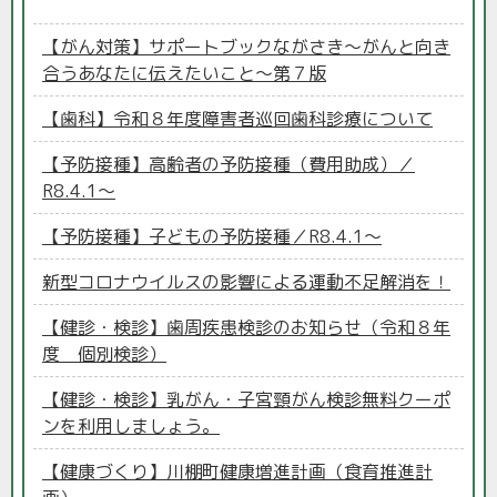
【がん対策】サポートブックながさき～がんと向き
合うあなたに伝えたいこと～第７版
【歯科】令和８年度障害者巡回歯科診療について
【予防接種】高齢者の予防接種（費用助成）／
R8.4.1～
【予防接種】子どもの予防接種／R8.4.1～
新型コロナウイルスの影響による運動不足解消を！
【健診・検診】歯周疾患検診のお知らせ（令和８年
度 個別検診）
【健診・検診】乳がん・子宮頸がん検診無料クーポ
ンを利用しましょう。
【健康づくり】川棚町健康増進計画（食育推進計