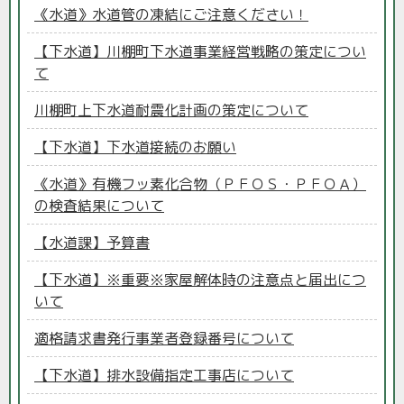
《水道》水道管の凍結にご注意ください！
【下水道】川棚町下水道事業経営戦略の策定につい
て
川棚町上下水道耐震化計画の策定について
【下水道】下水道接続のお願い
《水道》有機フッ素化合物（ＰＦＯＳ・ＰＦＯＡ）
の検査結果について
【水道課】予算書
【下水道】※重要※家屋解体時の注意点と届出につ
いて
適格請求書発行事業者登録番号について
【下水道】排水設備指定工事店について