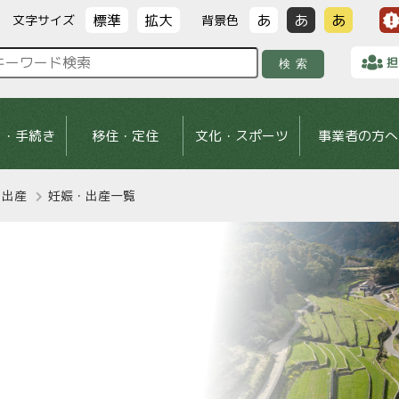
標準
拡大
あ
あ
あ
文字サイズ
背景色
担
検索
し・手続き
移住・定住
文化・スポーツ
事業者の方へ
・出産
妊娠・出産一覧