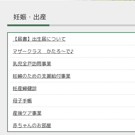
妊娠・出産
【届書】出生届について
マザークラス かたろ～で♪
乳児全戸訪問事業
妊婦のための支援給付事業
妊産婦健診
母子手帳
産後ケア事業
赤ちゃんのお部屋