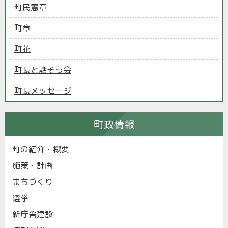
町民憲章
町章
町花
町長と話そう会
町長メッセージ
町政情報
町の紹介・概要
施策・計画
まちづくり
選挙
新庁舎建設