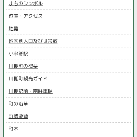
まちのシンボル
位置・アクセス
地勢
地区別人口及び世帯数
小串郷駅
川棚町の概要
川棚町観光ガイド
川棚駅前・南駐車場
町の沿革
町勢要覧
町木