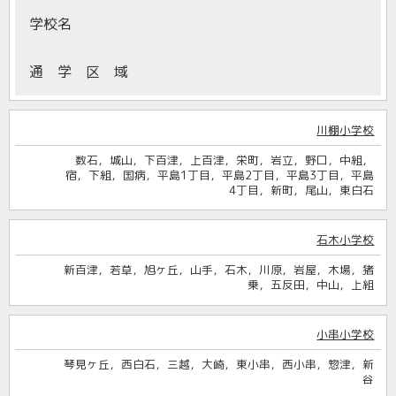
学校名
通 学 区 域
川棚小学校
数石，城山，下百津，上百津，栄町，岩立，野口，中組，
宿，下組，国病，平島1丁目，平島2丁目，平島3丁目，平島
4丁目，新町，尾山，東白石
石木小学校
新百津，若草，旭ヶ丘，山手，石木，川原，岩屋，木場，猪
乗，五反田，中山，上組
小串小学校
琴見ヶ丘，西白石，三越，大崎，東小串，西小串，惣津，新
谷