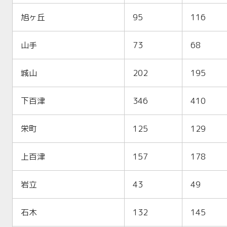
旭ヶ丘
95
116
山手
73
68
城山
202
195
下百津
346
410
栄町
125
129
上百津
157
178
岩立
43
49
石木
132
145