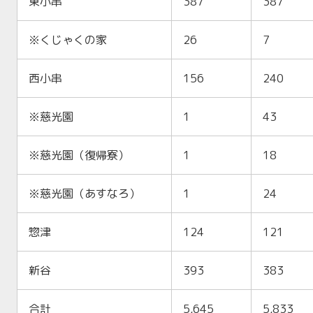
東小串
387
387
※くじゃくの家
26
7
西小串
156
240
※慈光園
1
43
※慈光園（復帰寮）
1
18
※慈光園（あすなろ）
1
24
惣津
124
121
新谷
393
383
合計
5,645
5,833