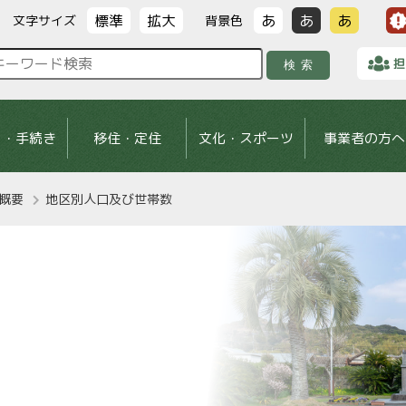
標準
拡大
あ
あ
あ
文字サイズ
背景色
担
検索
し・手続き
移住・定住
文化・スポーツ
事業者の方へ
概要
地区別人口及び世帯数