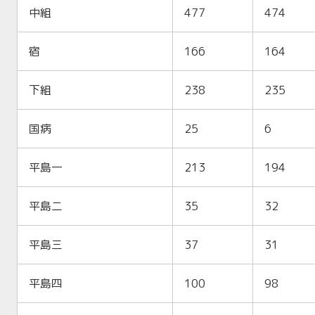
中組
477
474
宿
166
164
下組
238
235
国病
25
6
平島一
213
194
平島二
35
32
平島三
37
31
平島四
100
98