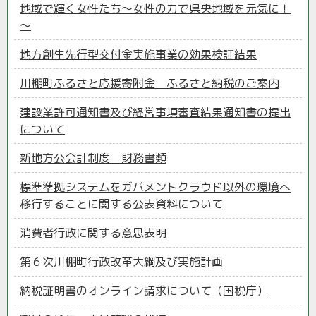
地域で輝く女性たち～女性の力で県央地域を元気に！
～
地方創生先行型交付金実施事業の効果検証結果
川棚町ふるさと応援寄附金 ふるさと納税のご案内
建設業許可通知書及び経営事項審査結果通知書の提出
について
新地方公会計制度 財務書類
標準準拠システムをガバメントクラウド以外の環境へ
移行することに関する公表資料について
消費者行政に関する意思表明
第６次川棚町行政改革大綱及び実施計画
納税証明書のオンライン請求について（国税庁）