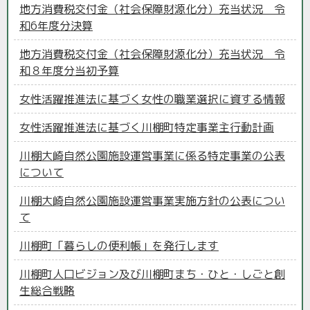
地方消費税交付金（社会保障財源化分）充当状況 令
和6年度分決算
地方消費税交付金（社会保障財源化分）充当状況 令
和８年度分当初予算
女性活躍推進法に基づく女性の職業選択に資する情報
女性活躍推進法に基づく川棚町特定事業主行動計画
川棚大崎自然公園施設運営事業に係る特定事業の公表
について
川棚大崎自然公園施設運営事業実施方針の公表につい
て
川棚町「暮らしの便利帳」を発行します
川棚町人口ビジョン及び川棚町まち・ひと・しごと創
生総合戦略