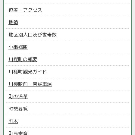
位置・アクセス
地勢
地区別人口及び世帯数
小串郷駅
川棚町の概要
川棚町観光ガイド
川棚駅前・南駐車場
町の沿革
町勢要覧
町木
町民憲章