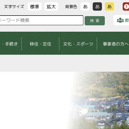
標準
拡大
あ
あ
あ
文字サイズ
背景色
担
検索
し・手続き
移住・定住
文化・スポーツ
事業者の方へ