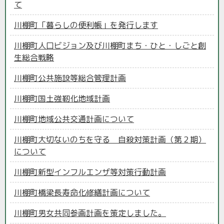
て
川棚町「暮らしの便利帳」を発行します
川棚町人口ビジョン及び川棚町まち・ひと・しごと創
生総合戦略
川棚町公共施設等総合管理計画
川棚町国土強靭化地域計画
川棚町地域公共交通計画について
川棚町大切ないのちを守る 自殺対策計画（第２期）
について
川棚町新型インフルエンザ等対策行動計画
川棚町橋梁長寿命化修繕計画について
川棚町男女共同参画計画を策定しました。