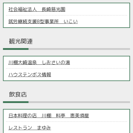
社会福祉法人 長崎慈光園
就労継続支援B型事業所 いこい
観光関連
川棚大崎温泉 しおさいの湯
ハウステンボス情報
飲食店
日本料理の店 川棚 料亭 恵美須屋
レストラン まゆみ