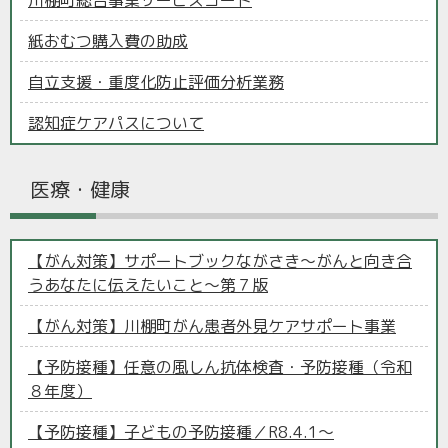
川棚町総合事業サービスコード
紙おむつ購入費の助成
自立支援・重度化防止評価分析業務
認知症ケアパスについて
医療・健康
【がん対策】サポートブックながさき～がんと向き合
うあなたに伝えたいこと～第７版
【がん対策】川棚町がん患者外見ケアサポート事業
【予防接種】任意の風しん抗体検査・予防接種（令和
８年度）
【予防接種】子どもの予防接種／R8.4.1～