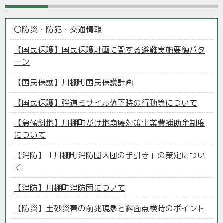
〇防災・防犯・交通情報
【国民保護】国民保護計画に関する避難実施要領パタ
ーン
【国民保護】川棚町国民保護計画
【国民保護】弾道ミサイル落下時の行動等について
【急傾斜地】川棚町がけ地崩壊対策事業費補助金制度
について
【消防】「川棚町消防団入団の手引き」の策定につい
て
【消防】川棚町消防団について
【防災】土砂災害の前兆現象と斜面点検時のポイント