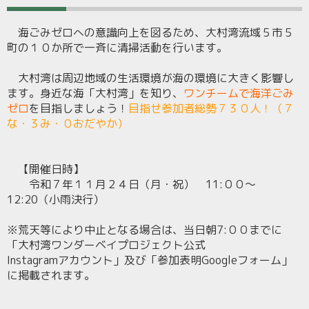
海ごみゼロへの意識向上を図るため、大村湾流域５市５
町の１０か所で一斉に清掃活動を行います。
大村湾は周辺地域の生活環境が海の環境に大きく影響し
ます。身近な海「大村湾」を知り、
ワンチームで海洋ごみ
ゼロ
を目指しましょう！
目指せ参加者総勢７３０人！（７
な・３み・０おだやか）
【開催日時】
令和７年１１月２４日（月・祝） 11:００～
12:20（小雨決行）
※荒天等により中止となる場合は、当日朝7:００までに
「大村湾ワンダーベイプロジェクト公式
Instagramアカウント」及び「参加表明Googleフォーム」
に掲載されます。