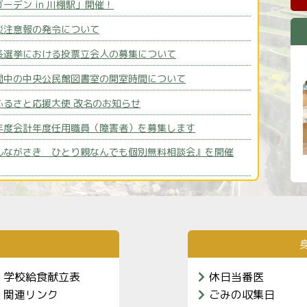
ーデン in 川棚駅」開催！
令和8年0
災注意報の発令について
令和8年0
長選挙における投票立会人の募集について
令和8年0
間中の中央公民館図書室の開室時間について
令和8年0
ふるさと応援大使 改名のお知らせ
令和7年1
年度会計年度任用職員（障害者）を募集します
令和7年1
ルながさき ひとり親なんでも個別無料相談会』を開催
令和7年1
親なんていない ノーバディーズ・パーフェクト
）講座の参加者を募集します！
令和6年1
介
学校給食献立表
休日当番医
関連リンク
ごみの収集日