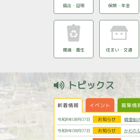
届出・証明
保険・年金
環境・衛生
住まい・交通
トピックス
新着情報
イベント
募集情
お知らせ
精霊船
令和8年08月07日
お知らせ
かわた
令和8年08月07日