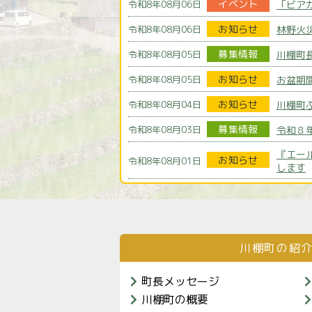
イベント
「ビアガ
令和8年08月06日
お知らせ
林野火
令和8年08月06日
募集情報
川棚町
令和8年08月05日
お知らせ
お盆期
令和8年08月05日
お知らせ
川棚町
令和8年08月04日
募集情報
令和８
令和8年08月03日
『エー
お知らせ
令和8年08月01日
します
完璧な
募集情報
令和8年08月01日
（NP
川棚町の紹
町長メッセージ
川棚町の概要