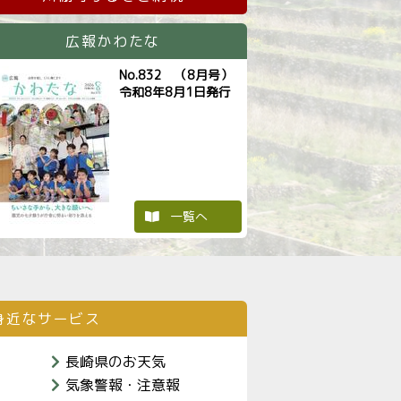
イベント
「こどもメディアサミットin川棚」の開催につ
7月13日
イベント
第58回かわたな夏まつり 開催
7月10日
広報かわたな
謎解き×かわたな・はさみタウンバス Ｓｅａ
No.832 （8月号）
イベント
7月06日
ントについて
令和8年8月1日発行
イベント
第６１回川棚町駅伝大会の結果について
2月25日
イベント
第2回町内モルック大会を開催します
2月25日
イベント
令和７年度川棚町駅伝大会の開催について
2月24日
海ごみゼロイベント「Wonder bay challenge 
一覧へ
イベント
1月12日
湾」開催！
町制施行９０周年記念事業「川棚を描こう」ス
お知らせ
0月20日
査結果
身近なサービス
長崎県のお天気
気象警報・注意報