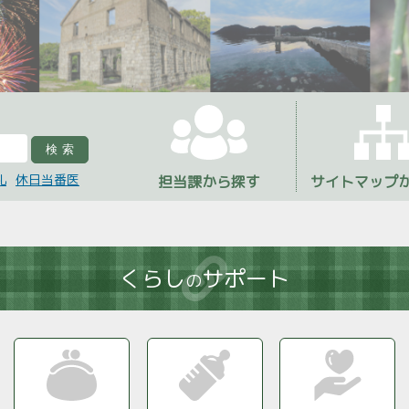
検索
札
休日当番医
担当課から探す
サイトマップ
くらし
サポート
の