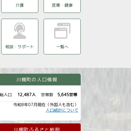
介護
医療・健康
相談・サポート
一覧へ
川棚町の人口情報
総人口
12,487人
世帯数
5,645世帯
令和8年07月現在（外国人も含む）
人口統計について
イベント
「ビアガーデン in 川棚駅」開催！
8月06日
イベント
大村湾で磯遊び in川棚！（開催のご案内）
7月29日
川棚町ふるさと納税