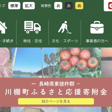
標準
拡大
あ
あ
あ
イズ
背景色
・手続き
移住・定住
文化・スポーツ
事業者の方へ