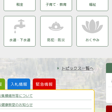
税金
子育て・教育
福祉
水道・下水道
防犯・防災
おくやみ
トピックス一覧へ
報
入札情報
緊急情報
の集積場所等について
令和8年0
な健康教室のお知らせ
令和8年0